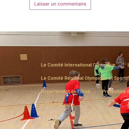
Le Comité International Olympique
Le Comité Régional Olympique et Sporti
Département de l’Orne
Préfecture d
ARS Normandie