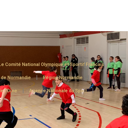
Le Comité National Olympique et Sportif Francais
f de Normandie
Région Normandie
e l’Orne
Agence Nationale du Sport