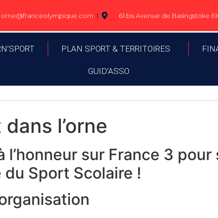
orne@franceolympique.com
61 bis Avenue de Basingstoke 
RN’SPORT
PLAN SPORT & TERRITOIRES
FIN
GUID’ASSO
 dans l’orne
 l’honneur sur France 3 pour 
 du Sport Scolaire !
 organisation