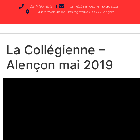
06 17 96 48 21
orne@franceolympique.com
61 bis Avenue de Basingstoke 61000 Alençon
La Collégienne –
Alençon mai 2019