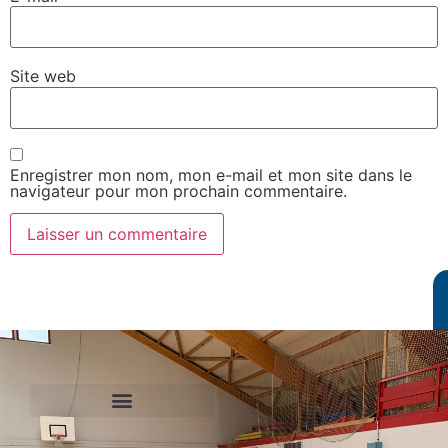
Site web
Enregistrer mon nom, mon e-mail et mon site dans le
navigateur pour mon prochain commentaire.
Le Comité International Olympique
Le Comité National Olympique et Sportif Francais
Le Comité Régional Olympique et Sportif de Normandie
Agence Nationale du Sport