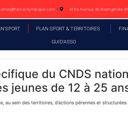
orne@franceolympique.com
61 bis Avenue de Basingstoke 
RN’SPORT
PLAN SPORT & TERRITOIRES
FIN
GUID’ASSO
cifique du CNDS nationa
es jeunes de 12 à 25 an
au sein des territoires, d’actions pérennes et structurées 