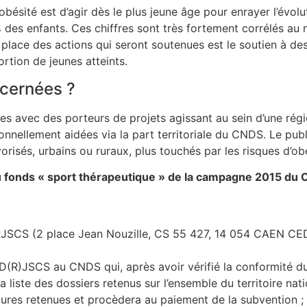
l’obésité est d’agir dès le plus jeune âge pour enrayer l’évo
 des enfants. Ces chiffres sont très fortement corrélés au
en place des actions qui seront soutenues est le soutien à de
rtion de jeunes atteints.
ncernées ?
nnales avec des porteurs de projets agissant au sein d’une ré
ionnellement aidées via la part territoriale du CNDS. Le pub
vorisés, urbains ou ruraux, plus touchés par les risques d’ob
 du fonds « sport thérapeutique » de la campagne 2015 du 
 DRJSCS (2 place Jean Nouzille, CS 55 427, 14 054 CAEN CE
 D(R)JSCS au CNDS qui, après avoir vérifié la conformité du
la liste des dossiers retenus sur l’ensemble du territoire na
tures retenues et procèdera au paiement de la subvention ;