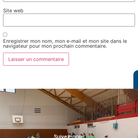
Site web
Enregistrer mon nom, mon e-mail et mon site dans le
navigateur pour mon prochain commentaire.
Le Comité International Olympique
Le Comité National Olympique et Sportif Francais
Le Comité Régional Olympique et Sportif de Normandie
Agence Nationale du Sport
Suivez-nous