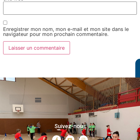
Enregistrer mon nom, mon e-mail et mon site dans le
navigateur pour mon prochain commentaire.
Le Comité International Olympique
Le Comité National Olympique et Sportif Francais
Le Comité Régional Olympique et Sportif de Normandie
Agence Nationale du Sport
Suivez-nous