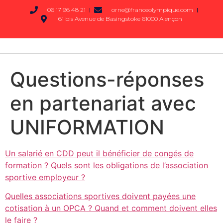
06 17 96 48 21
orne@franceolympique.com
61 bis Avenue de Basingstoke 61000 Alençon
Questions-réponses
en partenariat avec
UNIFORMATION
Un salarié en CDD peut il bénéficier de congés de
formation ? Quels sont les obligations de l’association
sportive employeur ?
Quelles associations sportives doivent payées une
cotisation à un OPCA ? Quand et comment doivent elles
le faire ?