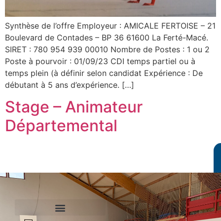
Synthèse de l’offre Employeur : AMICALE FERTOISE – 21
Boulevard de Contades – BP 36 61600 La Ferté-Macé.
SIRET : 780 954 939 00010 Nombre de Postes : 1 ou 2
Poste à pourvoir : 01/09/23 CDI temps partiel ou à
temps plein (à définir selon candidat Expérience : De
débutant à 5 ans d’expérience. […]
Stage – Animateur
Départemental
Le Comité International Olympique
Le Comité National Olympique et Sportif Francais
Le Comité Régional Olympique et Sportif de Normandie
Agence Nationale du Sport