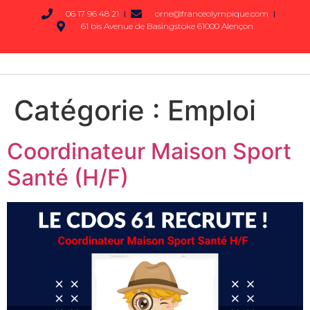
06 17 96 48 21
orne@franceolympique.com
61 bis Avenue de Basingstoke 61000 Alençon
Catégorie :
Emploi
Coordinateur Maison Sport
Santé (H/F)