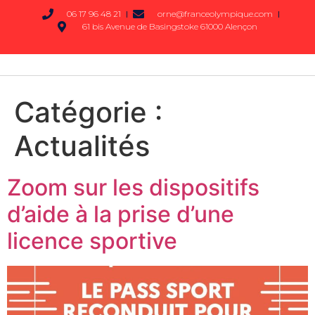
06 17 96 48 21
orne@franceolympique.com
61 bis Avenue de Basingstoke 61000 Alençon
Catégorie :
Actualités
Zoom sur les dispositifs
d’aide à la prise d’une
licence sportive